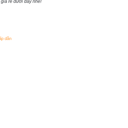
giá rẻ dưới đây nhé!
hấp dẫn