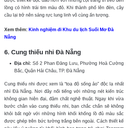
được thiết kế độc đáo hơn với những cột trang trí treo đèn
lồng có hình trái tim màu đỏ. Khi thành phố lên đèn, cây
cầu lại trở nên sáng rực lung linh vô cùng ấn tượng.
Xem thêm:
Kinh nghiệm đi Khu du lịch Suối Mơ Đà
Nẵng
6. Cung thiếu nhi Đà Nẵng
Địa chỉ:
Số 2 Phan Đăng Lưu, Phường Hoà Cường
Bắc, Quận Hải Châu, TP. Đà Nẵng
Cung thiếu nhi được xem là “toạ độ sống ảo” độc lạ nhất
nhì Đà Nẵng. Nơi đây nổi tiếng với những nét kiến trúc
không gian hiện đại, đậm chất nghệ thuật. Ngay khi vừa
bước chân vào cung thiếu nhi, bạn chắc chắn sẽ không
khỏi bất ngờ với những hình khối khổng lồ đủ màu sắc
được ghép trên bức tường trắng bên ngoài. Cách thiết kế