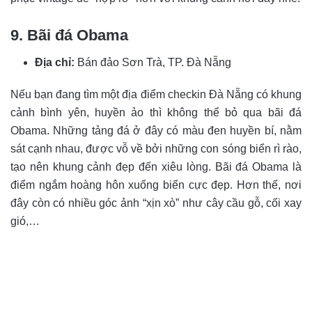
9. Bãi đá Obama
Địa chỉ:
Bán đảo Sơn Trà, TP. Đà Nẵng
Nếu bạn đang tìm một địa điểm checkin Đà Nẵng có khung
cảnh bình yên, huyền ảo thì không thể bỏ qua bãi đá
Obama. Những tảng đá ở đây có màu đen huyền bí, nằm
sát cạnh nhau, được vỗ về bởi những con sóng biển rì rào,
tạo nên khung cảnh đẹp đến xiêu lòng. Bãi đá Obama là
điểm ngắm hoàng hôn xuống biển cực đẹp. Hơn thế, nơi
đây còn có nhiều góc ảnh “xịn xò” như cây cầu gỗ, cối xay
gió,…