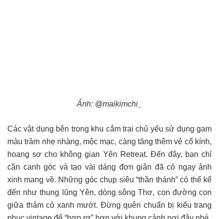
Ảnh: @maikimchi_
Các vật dụng bên trong khu cắm trại chủ yếu sử dụng gam
màu trầm nhẹ nhàng, mộc mạc, càng tăng thêm vẻ cổ kính,
hoang sơ cho không gian Yên Retreat. Đến đây, bạn chỉ
cần canh góc và tạo vài dáng đơn giản đã có ngay ảnh
xinh mang về. Những góc chụp siêu “thần thánh” có thể kể
đến như thung lũng Yên, dòng sông Thơ, con đường con
giữa thảm cỏ xanh mướt. Đừng quên chuẩn bị kiểu trang
phục vintage để “hợp rơ” hơn với khung cảnh nơi đây nhé.