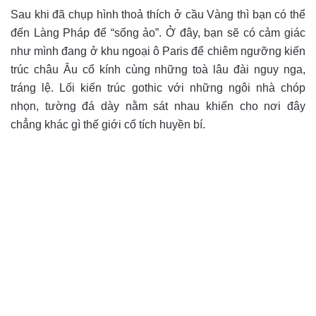
Sau khi đã chụp hình thoả thích ở cầu Vàng thì bạn có thể
đến Làng Pháp để “sống ảo”. Ở đây, bạn sẽ có cảm giác
như mình đang ở khu ngoại ô Paris để chiêm ngưỡng kiến
trúc châu Âu cổ kính cùng những toà lâu đài nguy nga,
tráng lệ. Lối kiến trúc gothic với những ngôi nhà chóp
nhọn, tường đá dày nằm sát nhau khiến cho nơi đây
chẳng khác gì thế giới cổ tích huyền bí.