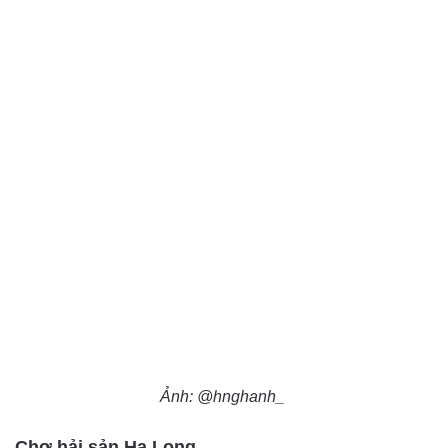
Ảnh: @hnghanh_
Chợ hải sản Hạ Long