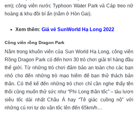
em); công viên nước Typhoon Water Park và Cáp treo nữ
hoàng & khu đồi bí ẩn (nằm ở Hòn Gai).
Xem thêm:
Giá vé SunWorld Hạ Long 2022
Công viên rồng Dragon Park
Nằm trong khuôn viên của Sun World Hạ Long, công viên
Rồng Dragon Park có đến hơn 30 trò chơi giải trí hàng đầu
thế giới. Từ những trò chơi đảm bảo an toàn cho các bạn
nhỏ cho đến những trò mạo hiểm để bạn thử thách bản
thân. Có thể kể đến những trò chơi chỉ cần nghe thấy tên
thôi cũng muốn thử sức như “Phi Long thần tốc” – tàu lượn
siêu tốc dài nhất Châu Á hay “Tê giác cuồng nộ” với
những cú rơi tự do vận tốc lên đến 65km/h…