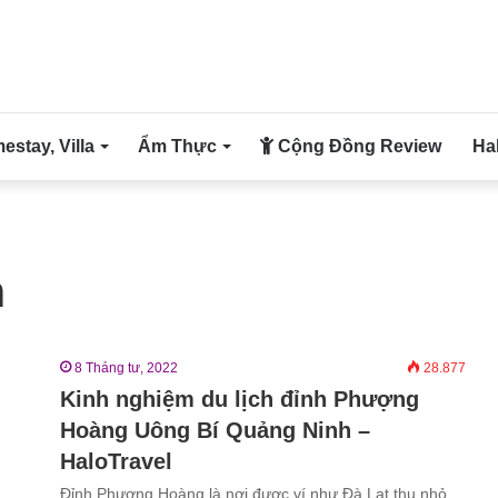
stay, Villa
Ẩm Thực
Cộng Đồng Review
Ha
h
8 Tháng tư, 2022
28.877
Kinh nghiệm du lịch đỉnh Phượng
Hoàng Uông Bí Quảng Ninh –
HaloTravel
Đỉnh Phượng Hoàng là nơi được ví như Đà Lạt thu nhỏ,