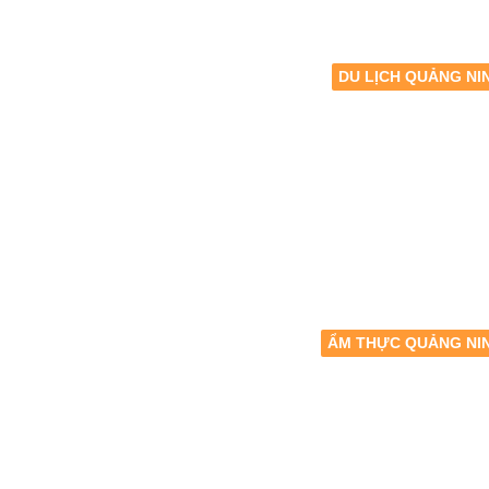
DU LỊCH QUẢNG NI
ẨM THỰC QUẢNG NI