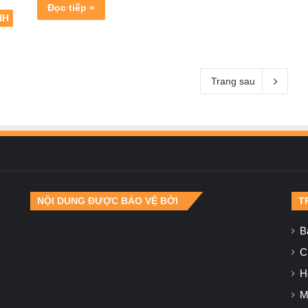
Đọc tiếp »
NH
Trang sau
NỘI DUNG ĐƯỢC BẢO VỆ BỞI
T
B
Ch
H
M