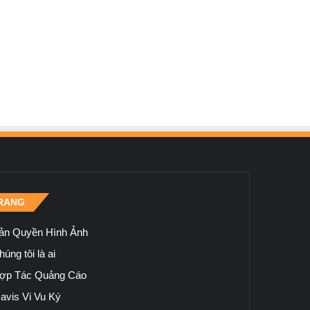
RANG
ản Quyền Hình Ảnh
úng tôi là ai
ợp Tác Quảng Cáo
avis Vi Vu Ký