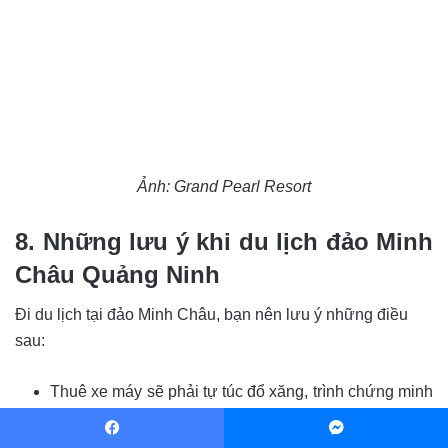
Ảnh: Grand Pearl Resort
8. Những lưu ý khi du lịch đảo Minh
Châu Quảng Ninh
Đi du lịch tại đảo Minh Châu, bạn nên lưu ý những điều
sau:
Thuê xe máy sẽ phải tự túc đổ xăng, trình chứng minh
thư bản gốc, để lại chứng minh nhân dân bản photo
và đặt cọc 100.000 – 200.000 khi làm hợp đồng.
Facebook
Messenger