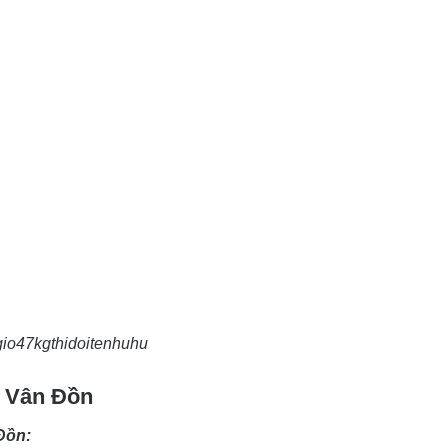
io47kgthidoitenhuhu
h Vân Đồn
Đồn: