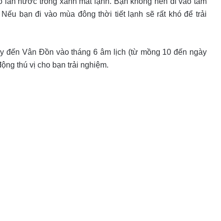
o làn nước trong xanh mát lạnh. Bạn không nên đi vào tầm
ếu bạn đi vào mùa đông thời tiết lạnh sẽ rất khó để trải
ãy đến Vân Đồn vào tháng 6 âm lịch (từ mồng 10 đến ngày
ộng thú vị cho bạn trải nghiệm.