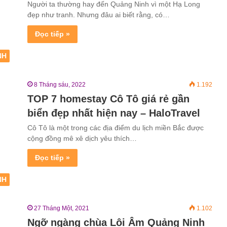
Người ta thường hay đến Quảng Ninh vì một Hạ Long
đẹp như tranh. Nhưng đâu ai biết rằng, có…
Đọc tiếp »
NH
8 Tháng sáu, 2022
1.192
TOP 7 homestay Cô Tô giá rẻ gần
biển đẹp nhất hiện nay – HaloTravel
Cô Tô là một trong các địa điểm du lịch miền Bắc được
cộng đồng mê xê dịch yêu thích…
Đọc tiếp »
NH
27 Tháng Một, 2021
1.102
Ngỡ ngàng chùa Lôi Âm Quảng Ninh