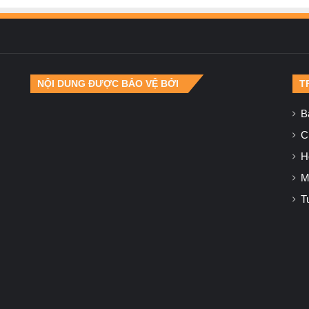
NỘI DUNG ĐƯỢC BẢO VỆ BỞI
T
B
Ch
H
M
T