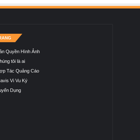
RANG
ản Quyền Hình Ảnh
úng tôi là ai
ợp Tác Quảng Cáo
avis Vi Vu Ký
uyển Dụng