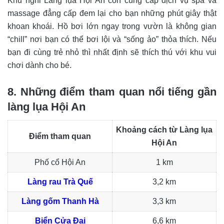
Khu nghỉ Làng lụa Hội An còn cung cấp dịch vụ spa và
massage đẳng cấp đem lại cho bạn những phút giây thật
khoan khoái. Hồ bơi lớn ngay trong vườn là không gian
“chill” nơi bạn có thể bơi lội và “sống ảo” thỏa thích. Nếu
bạn đi cùng trẻ nhỏ thì nhất định sẽ thích thú với khu vui
chơi dành cho bé.
8. Những điểm tham quan nổi tiếng gần
làng lụa Hội An
Khoảng cách từ Làng lụa
Điểm tham quan
Hội An
Phố cổ Hội An
1 km
Làng rau Trà Quế
3,2 km
Làng gốm Thanh Hà
3,3 km
Biển Cửa Đại
6,6 km