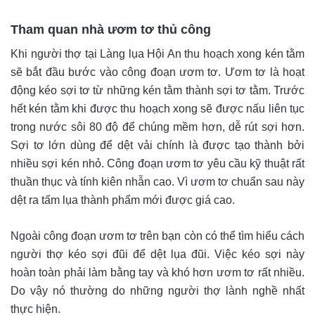
Tham quan nhà ươm tơ thủ công
Khi người thợ tại Làng lụa Hội An thu hoạch xong kén tằm
sẽ bắt đầu bước vào công đoạn ươm tơ. Ươm tơ là hoạt
động kéo sợi tơ từ những kén tằm thành sợi tơ tằm. Trước
hết kén tằm khi được thu hoạch xong sẽ được nấu liên tục
trong nước sôi 80 độ để chúng mềm hơn, dễ rút sợi hơn.
Sợi tơ lớn dùng để dệt vải chính là được tạo thành bởi
nhiều sợi kén nhỏ. Công đoạn ươm tơ yêu cầu kỹ thuật rất
thuần thục và tính kiên nhẫn cao. Vì ươm tơ chuẩn sau này
dệt ra tấm lụa thành phẩm mới được giá cao.
Ngoài công đoạn ươm tơ trên bạn còn có thể tìm hiểu cách
người thợ kéo sợi đũi để dệt lụa đũi. Việc kéo sợi này
hoàn toàn phải làm bằng tay và khó hơn ươm tơ rất nhiều.
Do vậy nó thường do những người thợ lành nghề nhất
thực hiện.