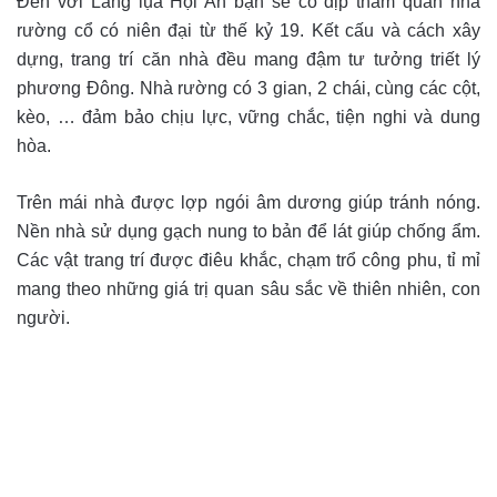
Đến với Làng lụa Hội An bạn sẽ có dịp tham quan nhà
rường cổ có niên đại từ thế kỷ 19. Kết cấu và cách xây
dựng, trang trí căn nhà đều mang đậm tư tưởng triết lý
phương Đông. Nhà rường có 3 gian, 2 chái, cùng các cột,
kèo, … đảm bảo chịu lực, vững chắc, tiện nghi và dung
hòa.
Trên mái nhà được lợp ngói âm dương giúp tránh nóng.
Nền nhà sử dụng gạch nung to bản để lát giúp chống ẩm.
Các vật trang trí được điêu khắc, chạm trổ công phu, tỉ mỉ
mang theo những giá trị quan sâu sắc về thiên nhiên, con
người.