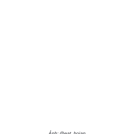
Ảnh: @eat_hoian