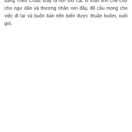
bang Triều Châu. Đây là nơi thờ các vị thần linh che chở
cho ngư dân và thương nhân nơi đây, để cầu mong cho
việc đi lại và buôn bán trên biển được thuận buồm, xuôi
gió.