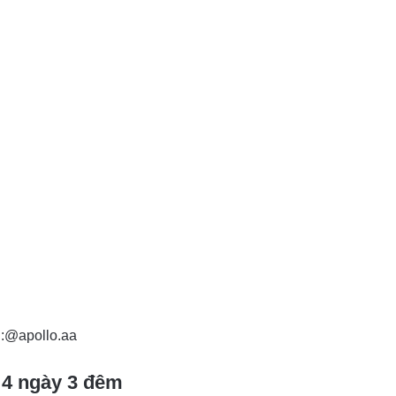
:@apollo.aa
n 4 ngày 3 đêm