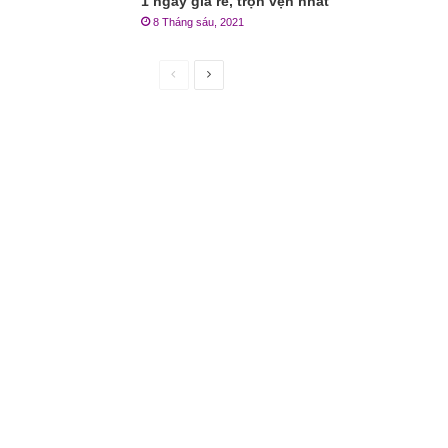
1 ngày giá rẻ, trọn vẹn nhất
8 Tháng sáu, 2021
Trang
Trang
trước
sau