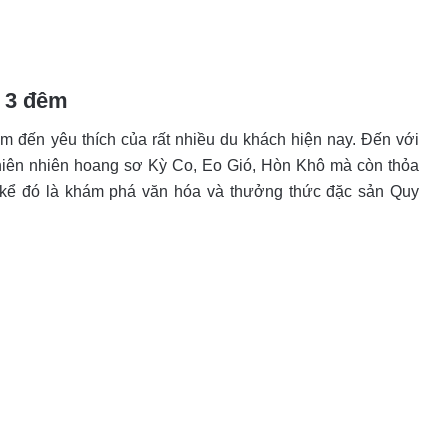
y 3 đêm
 đến yêu thích của rất nhiều du khách hiện nay. Đến với
iên nhiên hoang sơ Kỳ Co, Eo Gió, Hòn Khô mà còn thỏa
 kể đó là khám phá văn hóa và thưởng thức đặc sản Quy