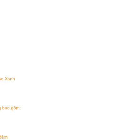
ao Xanh
ng bao gồm:
 đêm