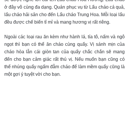
ở đây vô cùng đa dạng. Quán phục vụ từ Lẩu cháo cá quả,
lẩu cháo hải sản cho đến Lẩu cháo Trung Hoa. Mỗi loại lẩu
đều được chế biến tỉ mỉ và mang hương vị rất riêng.
Ngoài các loại rau ăn kèm như hành lá, tía tô, nấm và ngô
ngọt thì bạn có thể ăn cháo cùng quẩy. Vị sánh mịn của
cháo hòa lẫn cái giòn tan của quẩy chắc chắn sẽ mang
đến cho bạn cảm giác rất thú vị. Nếu muốn bạn cũng có
thể nhúng quẩy ngấm đẫm cháo để làm mềm quẩy cũng là
một gợi ý tuyệt vời cho bạn.