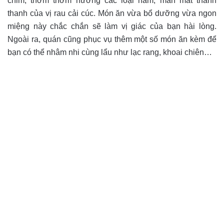
chim, thơm thơm hương các loại nấm, man mát thanh
thanh của vị rau cải cúc. Món ăn vừa bổ dưỡng vừa ngon
miệng này
chắc chắn sẽ làm vị giác của bạn hài lòng.
Ngoài ra, quán cũng phục vụ thêm một số món ăn kèm để
bạn có thể nhâm nhi cùng lẩu như lạc rang, khoai chiên…