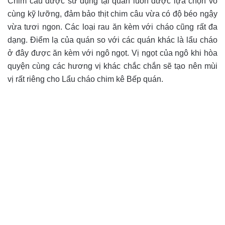
Chim câu được sử dụng tại quán luôn được lựa chọn vô
cùng kỹ lưỡng, đảm bảo thịt chim câu vừa có độ béo ngậy
vừa tươi ngon. Các loại rau ăn kèm với cháo cũng rất đa
dạng. Điểm lạ của quán so với các quán khác là lẩu cháo
ở đây được ăn kèm với ngô ngọt. Vị ngọt của ngô khi hòa
quyện cùng các hương vị khác chắc chắn sẽ tạo nên mùi
vị rất riêng cho Lẩu cháo chim kê Bếp quán.