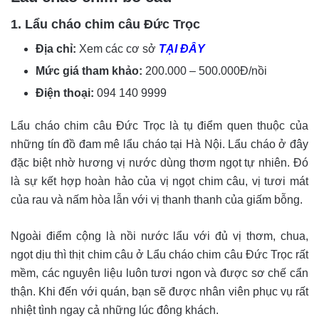
1. Lẩu cháo chim câu Đức Trọc
Địa chỉ:
Xem các cơ sở
TẠI ĐÂY
Mức giá tham khảo:
200.000 – 500.000Đ/nồi
Điện thoại:
094 140 9999
Lẩu cháo chim câu Đức Trọc là tụ điểm quen thuộc của
những tín đồ đam mê lẩu cháo tại Hà Nội. Lẩu cháo ở đây
đặc biệt nhờ hương vị nước dùng thơm ngọt tự nhiên. Đó
là sự kết hợp hoàn hảo của vị ngọt chim câu, vị tươi mát
của rau và nấm hòa lẫn với vị thanh thanh của giấm bỗng.
Ngoài điểm cộng là nồi nước lẩu với đủ vị thơm, chua,
ngọt dịu thì thịt chim câu ở Lẩu cháo chim câu Đức Trọc rất
mềm, các nguyên liệu luôn tươi ngon và được sơ chế cẩn
thận. Khi đến với quán, bạn sẽ được nhân viên phục vụ rất
nhiệt tình ngay cả những lúc đông khách.