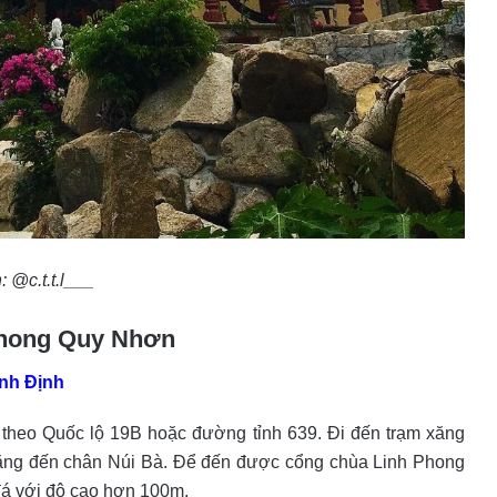
: @c.t.t.l___
 Phong Quy Nhơn
ình Định
 theo Quốc lộ 19B hoặc đường tỉnh 639. Đi đến trạm xăng
thẳng đến chân Núi Bà. Để đến được cổng chùa Linh Phong
 đá với độ cao hơn 100m.