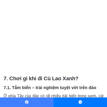
7. Chơi gì khi đi Cù Lao Xanh?
7.1. Tắm biển – trải nghiệm tuyệt vời trên đảo
Ở phía Tây của đảo có rất nhiều bãi biển trong xanh, cát
trắng trải dài như: Bãi Bổn, bãi Gala… cực kì thích hợp để
Facebook
Messenger