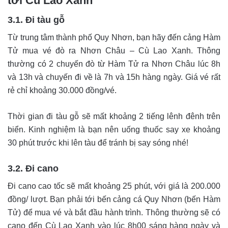
tới Cù Lao Xanh
3.1. Đi tàu gỗ
Từ trung tâm thành phố Quy Nhơn, bạn hãy đến cảng Hàm
Tử mua vé đò ra Nhơn Châu – Cù Lao Xanh. Thông
thường có 2 chuyến đò từ Hàm Tử ra Nhơn Châu lúc 8h
và 13h và chuyến đi về là 7h và 15h hàng ngày. Giá vé rất
rẻ chỉ khoảng 30.000 đồng/vé.
Thời gian đi tàu gỗ sẽ mất khoảng 2 tiếng lênh đênh trên
biển. Kinh nghiệm là bạn nên uống thuốc say xe khoảng
30 phút trước khi lên tàu để tránh bị say sóng nhé!
3.2. Đi cano
Đi cano cao tốc sẽ mất khoảng 25 phút, với giá là 200.000
đồng/ lượt. Bạn phải tới bến cảng cá Quy Nhơn (bến Hàm
Tử) để mua vé và bắt đầu hành trình. Thông thường sẽ có
cano đến Cù Lao Xanh vào lúc 8h00 sáng hàng ngày và