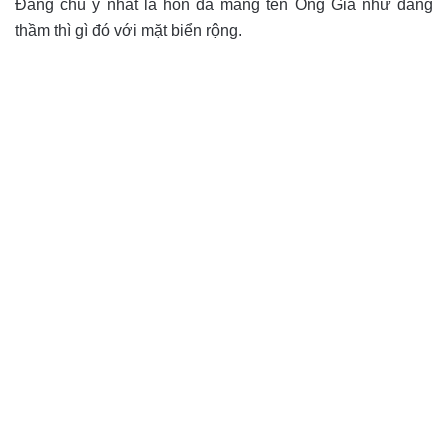
Đáng chú ý nhất là hòn đá mang tên Ông Già như đang
thầm thì gì đó với mặt biển rộng.