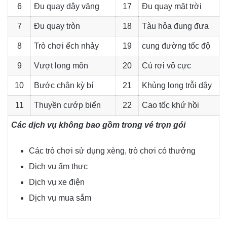
6
Đu quay dây văng
17
Đu quay mặt trời
7
Đu quay tròn
18
Tàu hỏa đung đưa
8
Trò chơi ếch nhảy
19
cung đường tốc độ
9
Vượt long môn
20
Cú rơi vô cực
10
Bước chân kỳ bí
21
Khủng long trỗi dậy
11
Thuyền cướp biển
22
Cao tốc khứ hồi
Các dịch vụ không bao gồm trong vé trọn gói
Các trò chơi sử dụng xèng, trò chơi có thưởng
Dịch vụ ẩm thực
Dịch vụ xe điện
Dịch vụ mua sắm