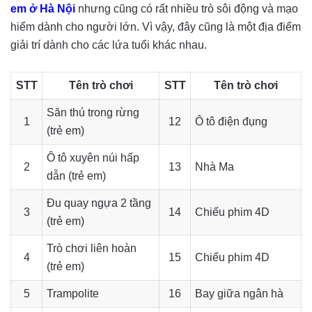
em ở Hà Nội
nhưng cũng có rất nhiều trò sôi động và mạo
hiểm dành cho người lớn. Vì vậy, đây cũng là một địa điểm
giải trí dành cho các lứa tuổi khác nhau.
STT
Tên trò chơi
STT
Tên trò chơi
Săn thú trong rừng
1
12
Ô tô điện đụng
(trẻ em)
Ô tô xuyên núi hấp
2
13
Nhà Ma
dẫn (trẻ em)
Đu quay ngựa 2 tầng
3
14
Chiếu phim 4D
(trẻ em)
Trò chơi liên hoàn
4
15
Chiếu phim 4D
(trẻ em)
5
Trampolite
16
Bay giữa ngân hà