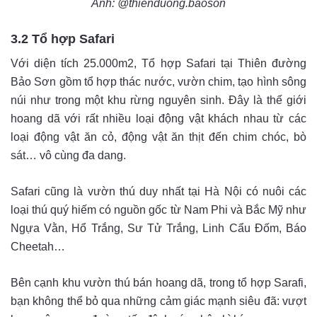
Ảnh: @thienduong.baoson
3.2 Tổ hợp Safari
Với diện tích 25.000m2, Tổ hợp Safari tại Thiên đường
Bảo Sơn gồm tổ hợp thác nước, vườn chim, tạo hình sông
núi như trong một khu rừng nguyên sinh. Đây là thế giới
hoang dã với rất nhiều loại động vật khách nhau từ các
loại động vật ăn cỏ, động vật ăn thịt đến chim chóc, bò
sát… vô cùng đa dang.
Safari cũng là vườn thú duy nhất tại Hà Nội có nuôi các
loại thú quý hiếm có nguồn gốc từ Nam Phi và Bắc Mỹ như
Ngựa Vằn, Hổ Trắng, Sư Tử Trắng, Linh Cẩu Đốm, Báo
Cheetah…
Bên cạnh khu vườn thú bán hoang dã, trong tổ hợp Sarafi,
bạn không thể bỏ qua những cảm giác mạnh siêu đã: vượt