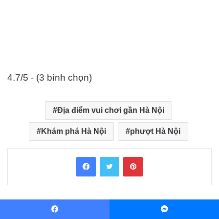
4.7/5 - (3 bình chọn)
Địa điểm vui chơi gần Hà Nội
Khám phá Hà Nội
phượt Hà Nội
Facebook
Twitter
Pinterest
Facebook
Messenger