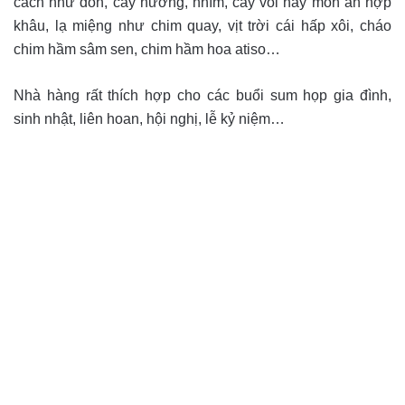
cách như don, cầy hương, nhím, cầy vòi hay món ăn hợp
khâu, lạ miệng như chim quay, vịt trời cái hấp xôi, cháo
chim hầm sâm sen, chim hầm hoa atiso…
Nhà hàng rất thích hợp cho các buổi sum họp gia đình,
sinh nhật, liên hoan, hội nghị, lễ kỷ niệm…