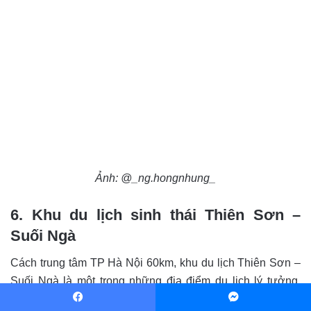
Ảnh: @_ng.hongnhung_
6. Khu du lịch sinh thái Thiên Sơn –
Suối Ngà
Cách trung tâm TP Hà Nội 60km, khu du lịch Thiên Sơn –
Suối Ngà là một trong những địa điểm du lịch lý tưởng.
Thiên Sơn Suối Ngà có 3 điểm du lịch chính gồm: Hạ Sơn,
Facebook
Messenger