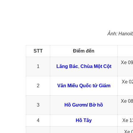
Ảnh: Hanoib
STT
Điểm đến
Xe 09
1
Lăng Bác
,
Chùa Một Cột
Xe 02
2
Văn Miếu Quốc tử Giám
Xe 08
3
Hồ Gươm/ Bờ hồ
4
Hồ Tây
Xe 1
Xe 