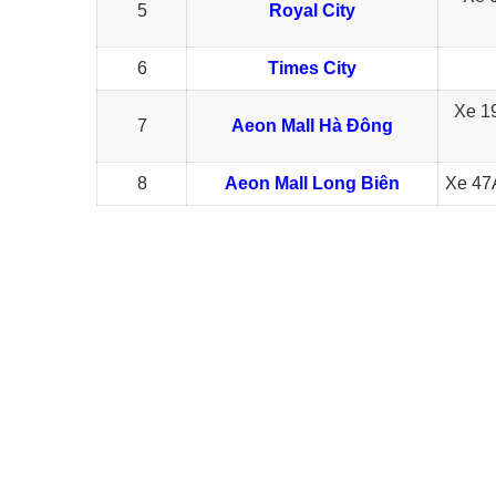
5
Royal City
6
Times City
Xe 19
7
Aeon Mall Hà Đông
8
Aeon Mall Long Biên
Xe 47