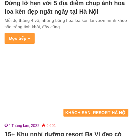
Đừng lỡ hẹn với 5 địa điểm chụp ảnh hoa
loa kèn đẹp ngất ngây tại Hà Nội
Mỗi độ tháng 4 về, những bông hoa loa kèn lại vươn mình khoe
sắc trắng tinh khôi, đây cũng…
Đọc tiếp »
KHÁCH SẠN, RESORT HÀ NỘI
4 Tháng tám, 2022
9.691
15+ Khu nghỉ dưỡng resort Ba Vì đẹp có