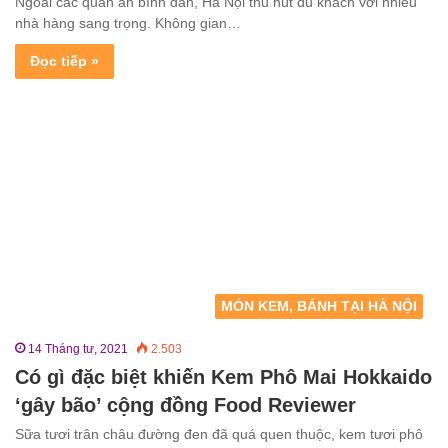
Ngoài các quán ăn bình dân, Hà Nội thu hút du khách với nhiều
nhà hàng sang trọng. Không gian…
Đọc tiếp »
MÓN KEM, BÁNH TẠI HÀ NỘI
14 Tháng tư, 2021
2.503
Có gì đặc biệt khiến Kem Phô Mai Hokkaido
‘gây bão’ cộng đồng Food Reviewer
Sữa tươi trân châu đường đen đã quá quen thuộc, kem tươi phô