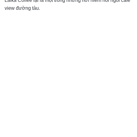
Laika Coffee lại là một trong những nơi hiếm hoi ngồi cafe
view đường tàu.