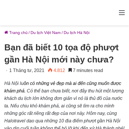
M
Trang chủ
/
Du lịch Việt Nam
/
Du lịch Hà Nội
Bạn đã biết 10 tọa độ phượt
gần Hà Nội mới này chưa?
1 Tháng tư, 2021
4.812
7 minutes read
Hà Nội lu
ôn có những vẻ đẹp mà ai đến cũng muốn được
khám phá
. Có thể bạn chưa biết, nơi đây thu hút một lượng
khách du lịch lớn không đơn giản vì nó là thủ đô của nước
ta. Nếu chịu khó khám phá, ai cũng sẽ tìm ra cho mình
những góc rất riêng rất đẹp của nơi này. Hôm nay, cùng
Halotravel dạo qua những 10 địa điểm phượt gần Hà Nội
vào dịp cuối tuần không thể bỏ lỡ khi đến xứ Hà thành nhé!