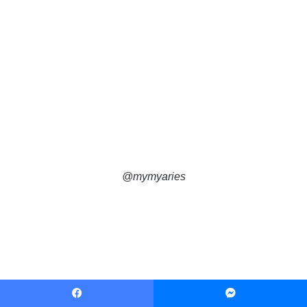
@mymyaries
Facebook
Messenger