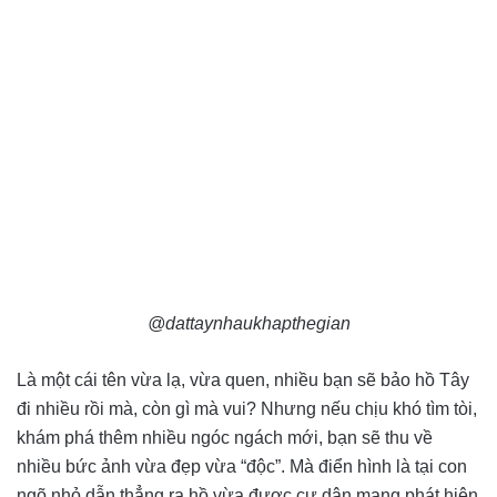
@dattaynhaukhapthegian
Là một cái tên vừa lạ, vừa quen, nhiều bạn sẽ bảo hồ Tây
đi nhiều rồi mà, còn gì mà vui? Nhưng nếu chịu khó tìm tòi,
khám phá thêm nhiều ngóc ngách mới, bạn sẽ thu về
nhiều bức ảnh vừa đẹp vừa “độc”. Mà điển hình là tại con
ngõ nhỏ dẫn thẳng ra hồ vừa được cư dân mạng phát hiện