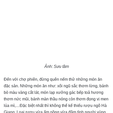
Ảnh: Sưu tầm
Đến với chợ phiên, đừng quên nếm thử những món ăn
đặc sản. Những món ăn như: xôi ngũ sắc thơm lừng, bánh
bò màu vàng cắt lát, món lạp xưởng gác bếp toả hương
thơm nức mũi, bánh màn thầu nóng còn thơm đọng vị men
lúa mì,…Đặc biệt nhất thì không thể kể thiếu rượu ngô Hà
Giang. Loại rượu vừa ấm nồng vừa đậm tình người vùng