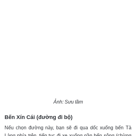
Ảnh: Sưu tầm
Bến Xín Cái (đường đi bộ)
Nếu chọn đường này, bạn sẽ đi qua dốc xuống bến Tà
Làng phía trên, tiếp tục đi xe xuống gần bến sông (chừng