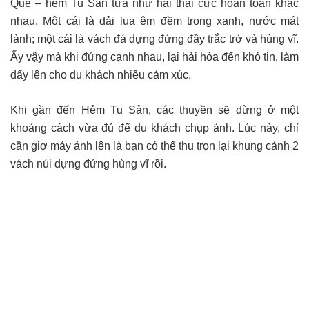
Quế – hẻm Tu Sản tựa như hai thái cực hoàn toàn khác
nhau. Một cái là dải lụa êm đềm trong xanh, nước mát
lành; một cái là vách đá dựng đứng đầy trắc trở và hùng vĩ.
Ấy vậy mà khi đứng cạnh nhau, lại hài hòa đến khó tin, làm
dấy lên cho du khách nhiều cảm xúc.
Khi gần đến Hẻm Tu Sản, các thuyền sẽ dừng ở một
khoảng cách vừa đủ để du khách chụp ảnh. Lúc này, chỉ
cần giơ máy ảnh lên là bạn có thể thu trọn lại khung cảnh 2
vách núi dựng đứng hùng vĩ rồi.