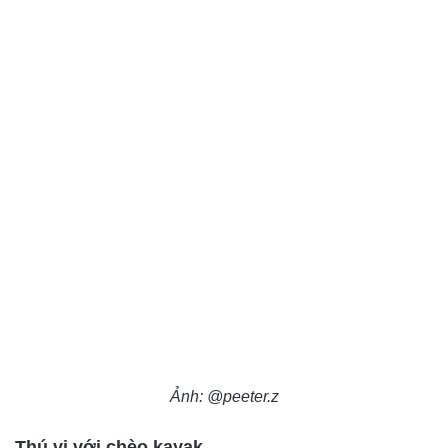
Ảnh: @peeter.z
Thú vị với chèo kayak