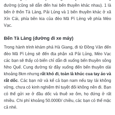
đường (cũng sẽ dẫn đến hai bến thuyền khác nhau). 1 là
bến ở thôn Tà Làng, Pải Lủng và 1 bến thuyền khác ở xã
Xín Cái, phía bên kia của đèo Mã Pì Lèng về phía Mèo
Vạc.
Bến Tà Làng (đường đi xe máy)
Trong hành trình khám phá Hà Giang, đi từ Đồng Văn đến
đèo Mã Pì Lèng sẽ đến địa phận xã Pải Lủng, Mèo Vạc
các bạn sẽ thấy có biển chỉ dẫn đi xuống bến thuyền sông
Nho Quế. Cung đường từ đây xuống đến bến thuyền dài
khoảng 8km nhưng
rất khó đi, toàn là khúc cua tay áo và
rất dốc
. Các bạn nữ và kể cả bạn nam nếu tay lái không
vững, chưa có kinh nghiệm thì tuyệt đối không nên đi. Bạn
có thể gửi xe ở đầu dốc và thuê xe ôm, họ đứng ở rất
nhiều. Chi phí khoảng 50.000Đ/ chiều, các bạn có thể mặc
cả nhé.