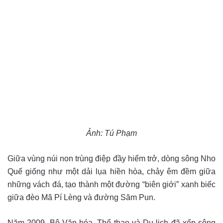
Ảnh: Tú Phạm
Giữa vùng núi non trùng điệp đầy hiểm trở, dòng sông Nho
Quế giống như một dải lụa hiền hòa, chảy êm đềm giữa
những vách đá, tạo thành một đường “biên giới” xanh biếc
giữa đèo Mã Pí Lèng và đường Săm Pun.
Năm 2009, Bộ Văn hóa, Thể thao và Du lịch đã xếp sông