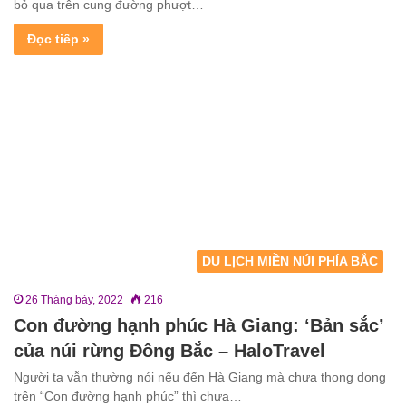
bỏ qua trên cung đường phượt…
Đọc tiếp »
DU LỊCH MIỀN NÚI PHÍA BẮC
26 Tháng bảy, 2022
216
Con đường hạnh phúc Hà Giang: ‘Bản sắc’
của núi rừng Đông Bắc – HaloTravel
Người ta vẫn thường nói nếu đến Hà Giang mà chưa thong dong
trên “Con đường hạnh phúc” thì chưa…