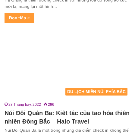
Hà Giang là thiên đường check in với những tọa độ sống ảo cực
mới lạ, mang lại một hình…
Đọc tiếp »
DU LỊCH MIỀN NÚI PHÍA BẮC
28 Tháng bảy, 2022
296
Núi Đôi Quản Bạ: Kiệt tác của tạo hóa thiên
nhiên Đông Bắc – Halo Travel
Núi Đôi Quản Bạ là một trong những địa điểm check in không thể