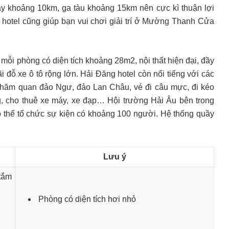
 bay khoảng 10km, ga tàu khoảng 15km nên cực kì thuận lợi
ng hotel cũng giúp bạn vui chơi giải trí ở Mường Thanh Cửa
mỗi phòng có diện tích khoảng 28m2, nội thất hiện đại, đầy
i đỗ xe ô tô rộng lớn. Hải Đăng hotel còn nổi tiếng với các
 thăm quan đảo Ngư, đảo Lan Châu, vé đi câu mực, đi kéo
ng, cho thuê xe máy, xe đạp… Hội trường Hải Âu bên trong
ó thể tổ chức sự kiện có khoảng 100 người. Hệ thống quầy
Lưu ý
 tắm
Phòng có diện tích hơi nhỏ