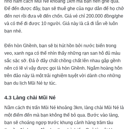
nhỏ nằm cách Mũi Né khoảng 1km mà bạn nên ghé qua.
Để đến được đây, bạn sẽ thuê ghe của ngư dân để họ chở
đến nơi rồi đưa về đến chốn. Giá vé chỉ 200.000 đồng/ghe
và có thể đi được 10 người. Giá này là cả đi lẫn về luôn
bạn nhé.
Đến hòn Ghềnh, bạn sẽ bị hút hồn bởi nước biển trong
veo, xanh nga có thể nhìn thấy những rạn san hô đủ màu
sắc sặc sỡ. Đá ở đây chất chồng chất lên nhau gập gềnh
nên có lẽ vì vậy được gọi là hòn Ghềnh. Ngắm hoàng hôn
trên đảo này là một trải nghiệm tuyệt vời dành cho những
bạn du lịch Mũi Né tự túc.
4.3 Làng chài Mũi Né
Nằm cách thị trấn Mũi Né khoảng 3km, làng chài Mũi Né là
một điểm đến mà bạn không thể bỏ qua. Bước vào làng,
bạn sẽ choáng ngợp trước khung cảnh hàng trăm tàu