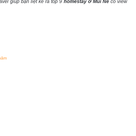
vel giúp bạn liệt kê ra top 9
homestay ở Mũi Né
có view
 năm