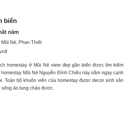
n biển
hất năm
 Mũi Né, Phan Thiết
 vnđ
sách homestay ở Mũi Né view đẹp gần biển được tìm kiếm
 h
omestay Mũi Né Nguyễn Đình Chiểu
này nằm ngay cạnh
 rồi. Toàn bộ khuôn viên của homestay được decor xinh xắn
ể sống ảo tung chảo được.