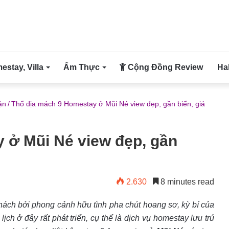
stay, Villa
Ẩm Thực
Cộng Đồng Review
Ha
ận
/
Thổ địa mách 9 Homestay ở Mũi Né view đẹp, gần biển, giá
 ở Mũi Né view đẹp, gần
2.630
8 minutes read
khách bởi phong cảnh hữu tình pha chút hoang sơ, kỳ bí của
ịch ở đây rất phát triển, cụ thể là dịch vụ homestay lưu trú