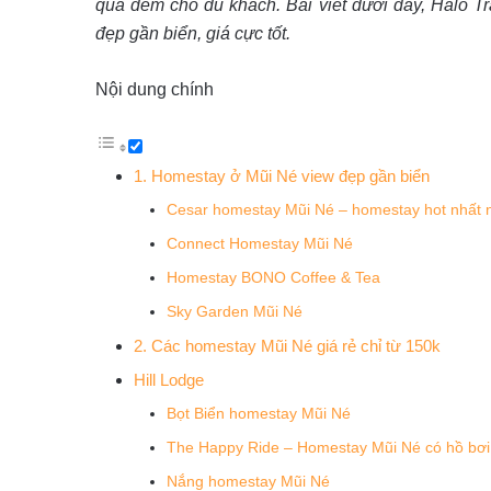
qua đêm cho du khách. Bài viết dưới đây, Halo Tra
đẹp gần biển, giá cực tốt.
Nội dung chính
1. Homestay ở Mũi Né view đẹp gần biển
Cesar homestay Mũi Né – homestay hot nhất
Connect Homestay Mũi Né
Homestay BONO Coffee & Tea
Sky Garden Mũi Né
2. Các homestay Mũi Né giá rẻ chỉ từ 150k
Hill Lodge
Bọt Biển homestay Mũi Né
The Happy Ride – Homestay Mũi Né có hồ bơi
Nắng homestay Mũi Né