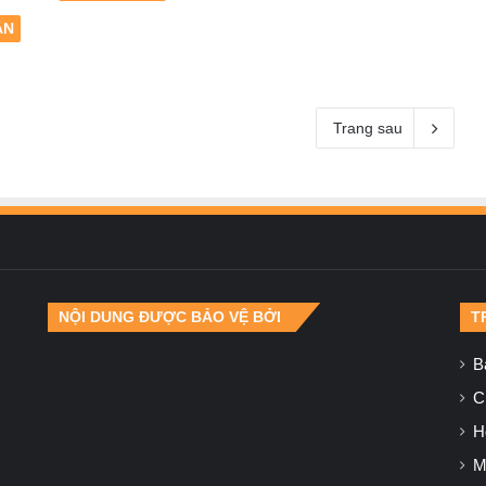
ẬN
Trang sau
NỘI DUNG ĐƯỢC BẢO VỆ BỞI
T
B
Ch
H
M