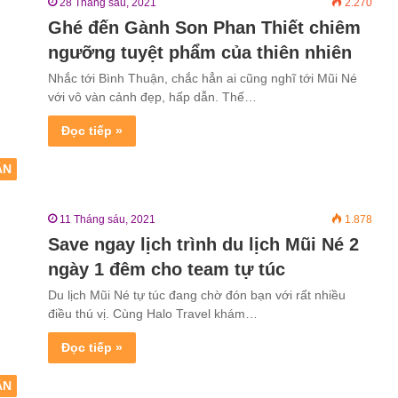
28 Tháng sáu, 2021
2.270
Ghé đến Gành Son Phan Thiết chiêm
ngưỡng tuyệt phẩm của thiên nhiên
Nhắc tới Bình Thuận, chắc hẳn ai cũng nghĩ tới Mũi Né
với vô vàn cảnh đẹp, hấp dẫn. Thế…
Đọc tiếp »
ẬN
11 Tháng sáu, 2021
1.878
Save ngay lịch trình du lịch Mũi Né 2
ngày 1 đêm cho team tự túc
Du lịch Mũi Né tự túc đang chờ đón bạn với rất nhiều
điều thú vị. Cùng Halo Travel khám…
Đọc tiếp »
ẬN