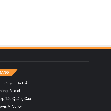
RANG
ản Quyền Hình Ảnh
úng tôi là ai
ợp Tác Quảng Cáo
avis Vi Vu Ký