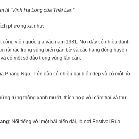
 là “Vịnh Hạ Long của Thái Lan”
hách phương xa như:
à công viên quốc gia vào năm 1981. Nơi đây có nhiều danh
ằm rải rác trong vùng biển gần bờ và các hang động huyền
và có một số đảo trong vùng lân cận.
của Phang Nga. Trên đảo có nhiều bãi biển đẹp và có một hồ
hững rừng thông xanh mướt, thích hợp với cắm trại và thư
eang
: Nổi tiếng với một bãi biển dài, là nơi Festival Rùa