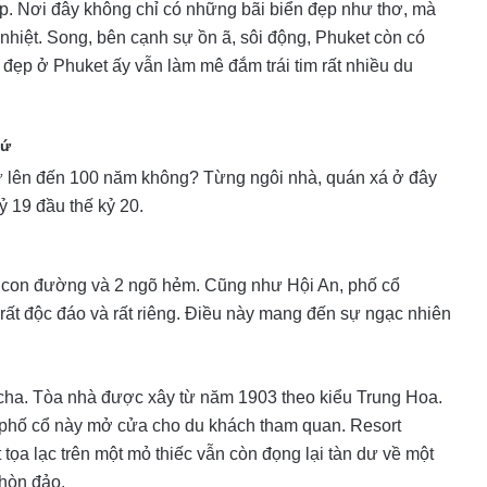
háp. Nơi đây không chỉ có những bãi biển đẹp như thơ, mà
o nhiệt. Song, bên cạnh sự ồn ã, sôi động, Phuket còn có
ẹp ở Phuket ấy vẫn làm mê đắm trái tim rất nhiều du
hứ
h sử lên đến 100 năm không? Từng ngôi nhà, quán xá ở đây
ỷ 19 đầu thế kỷ 20.
6 con đường và 2 ngõ hẻm. Cũng như Hội An, phố cổ
ất độc đáo và rất riêng. Điều này mang đến sự ngạc nhiên
racha. Tòa nhà được xây từ năm 1903 theo kiểu Trung Hoa.
u phố cổ này mở cửa cho du khách tham quan. Resort
tọa lạc trên một mỏ thiếc vẫn còn đọng lại tàn dư về một
 hòn đảo.