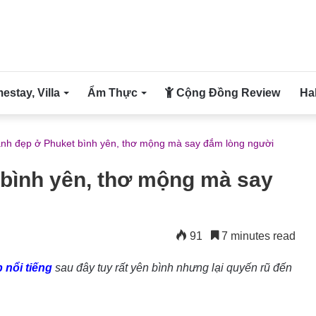
stay, Villa
Ẩm Thực
Cộng Đồng Review
Ha
ảnh đẹp ở Phuket bình yên, thơ mộng mà say đắm lòng người
 bình yên, thơ mộng mà say
91
7 minutes read
 nổi tiếng
sau đây tuy rất yên bình nhưng lại quyến rũ đến