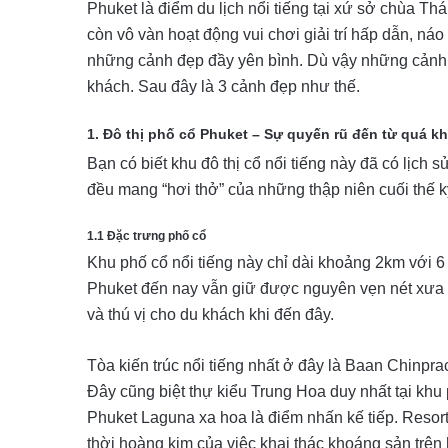
Phuket là điểm du lịch nổi tiếng tại xứ sở chùa T
còn vô vàn hoạt động vui chơi giải trí hấp dẫn, ná
những cảnh đẹp đầy yên bình. Dù vậy những cảnh đ
khách. Sau đây là 3 cảnh đẹp như thế.
1. Đô thị phố cổ Phuket – Sự quyến rũ đến từ quá k
Bạn có biết khu đô thị cổ nổi tiếng này đã có lịc
đều mang “hơi thở” của những thập niên cuối thế k
1.1 Đặc trưng phố cổ
Khu phố cổ nổi tiếng này chỉ dài khoảng 2km với 
Phuket đến nay vẫn giữ được nguyên vẹn nét xưa r
và thú vị cho du khách khi đến đây.
Tòa kiến trúc nổi tiếng nhất ở đây là Baan Chinp
Đây cũng biệt thự kiểu Trung Hoa duy nhất tại kh
Phuket Laguna xa hoa là điểm nhấn kế tiếp. Resort 
thời hoàng kim của việc khai thác khoáng sản trên