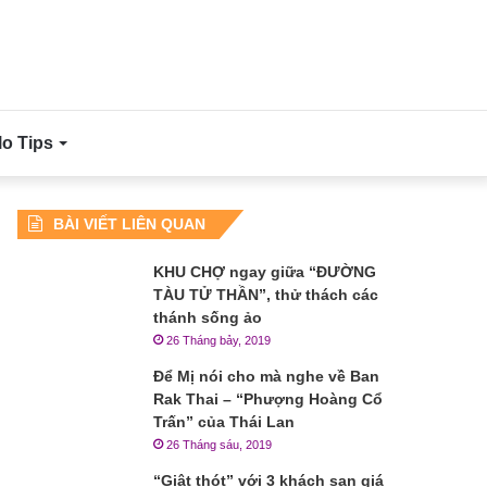
lo Tips
BÀI VIẾT LIÊN QUAN
KHU CHỢ ngay giữa “ĐƯỜNG
TÀU TỬ THẦN”, thử thách các
thánh sống ảo
26 Tháng bảy, 2019
Để Mị nói cho mà nghe về Ban
Rak Thai – “Phượng Hoàng Cổ
Trấn” của Thái Lan
26 Tháng sáu, 2019
“Giật thót” với 3 khách sạn giá