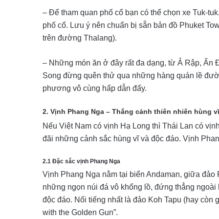
– Để tham quan phố cổ bạn có thể chọn xe Tuk-tuk,
phố cổ. Lưu ý nên chuẩn bị sẵn bản đồ Phuket Tow
trên đường Thalang).
– Những món ăn ở đây rất đa dạng, từ Ả Rập, Ấn Đ
Song đừng quên thử qua những hàng quán lề đườ
phương vô cùng hấp dẫn đấy.
2. Vịnh Phang Nga – Thắng cảnh thiên nhiên hùng v
Nếu Việt Nam có vịnh Hạ Long thì Thái Lan có vịn
đãi những cảnh sắc hùng vĩ và độc đáo. Vịnh Phan
2.1 Đặc sắc vịnh Phang Nga
Vịnh Phang Nga nằm tại biển Andaman, giữa đảo Ph
những ngọn núi đá vô khổng lồ, đứng thẳng ngoài b
độc đáo. Nổi tiếng nhất là đảo Koh Tapu (hay còn 
with the Golden Gun”.