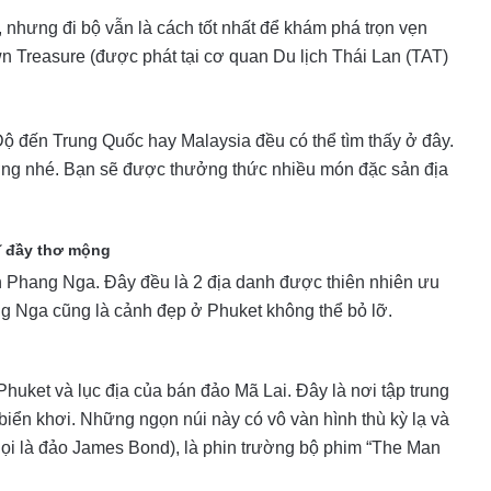
 nhưng đi bộ vẫn là cách tốt nhất để khám phá trọn vẹn
n Treasure (được phát tại cơ quan Du lịch Thái Lan (TAT)
ộ đến Trung Quốc hay Malaysia đều có thể tìm thấy ở đây.
ng nhé. Bạn sẽ được thưởng thức nhiều món đặc sản địa
ĩ đầy thơ mộng
h Phang Nga. Đây đều là 2 địa danh được thiên nhiên ưu
g Nga cũng là cảnh đẹp ở Phuket không thể bỏ lỡ.
uket và lục địa của bán đảo Mã Lai. Đây là nơi tập trung
iển khơi. Những ngọn núi này có vô vàn hình thù kỳ lạ và
gọi là đảo James Bond), là phin trường bộ phim “The Man