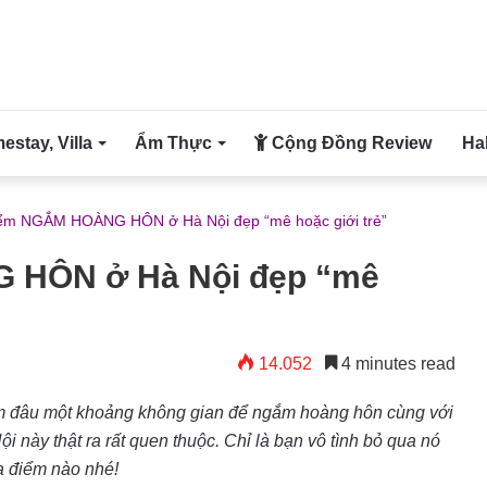
stay, Villa
Ẩm Thực
Cộng Đồng Review
Ha
iểm NGẮM HOÀNG HÔN ở Hà Nội đẹp “mê hoặc giới trẻ”
 HÔN ở Hà Nội đẹp “mê
14.052
4 minutes read
tìm đâu một khoảng không gian để ngắm hoàng hôn cùng với
ày thật ra rất quen thuộc. Chỉ là bạn vô tình bỏ qua nó
a điểm nào nhé!