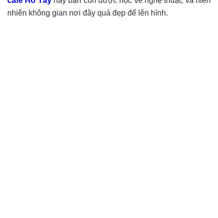
cafe Hồ Tây
này bạn còn được học về nghệ thuật, và hiển
nhiên không gian nơi đây quá đẹp để lên hình.