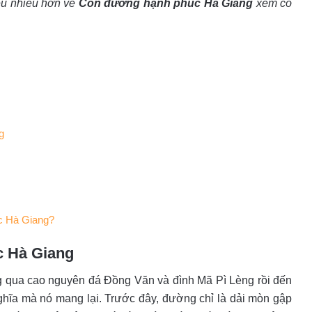
iểu nhiều hơn về
Con đường hạnh phúc Hà Giang
xem có
g
úc Hà Giang?
c Hà Giang
 qua cao nguyên đá Đồng Văn và đình Mã Pì Lèng rồi đến
ghĩa mà nó mang lại. Trước đây, đường chỉ là dải mòn gập