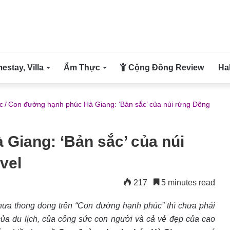
stay, Villa
Ẩm Thực
Cộng Đồng Review
Ha
c
/
Con đường hạnh phúc Hà Giang: ‘Bản sắc’ của núi rừng Đông
Giang: ‘Bản sắc’ của núi
vel
217
5 minutes read
ưa thong dong trên “Con đường hạnh phúc” thì chưa phải
của du lịch, của công sức con người và cả vẻ đẹp của cao