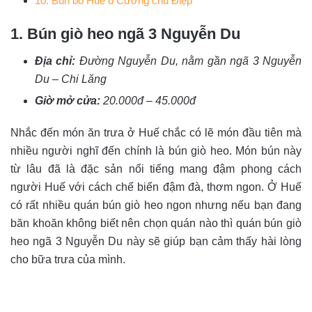
10. Bún bò Huế o Cương chú Điệp
1. Bún giò heo ngã 3 Nguyễn Du
Địa chỉ:
Đường Nguyễn Du, nằm gần ngã 3 Nguyễn
Du – Chi Lăng
Giờ mở cửa:
20.000đ – 45.000đ
Nhắc đến món ăn trưa ở Huế chắc có lẽ món đầu tiên mà
nhiều người nghĩ đến chính là bún giò heo. Món bún này
từ lâu đã là đặc sản nổi tiếng mang đậm phong cách
người Huế với cách chế biến đậm đà, thơm ngon. Ở Huế
có rất nhiều quán bún giò heo ngon nhưng nếu bạn đang
băn khoăn không biết nên chọn quán nào thì quán bún giò
heo ngã 3 Nguyễn Du này sẽ giúp bạn cảm thấy hài lòng
cho bữa trưa của mình.