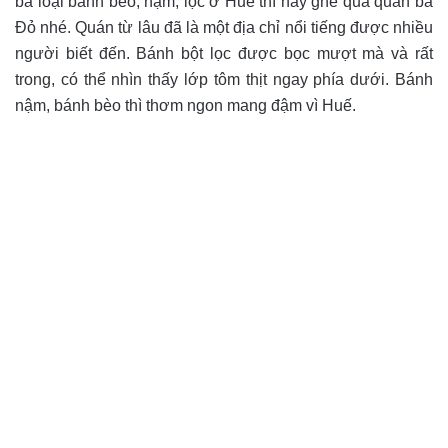
ba loại bánh bèo, nậm, lọc ở Huế thì hãy ghé qua quán bà
Đỏ nhé. Quán từ lâu đã là một địa chỉ nổi tiếng được nhiều
người biết đến. Bánh bột lọc được bọc mượt mà và rất
trong, có thể nhìn thấy lớp tôm thịt ngay phía dưới. Bánh
nậm, bánh bèo thì thơm ngon mang đậm vì Huế.