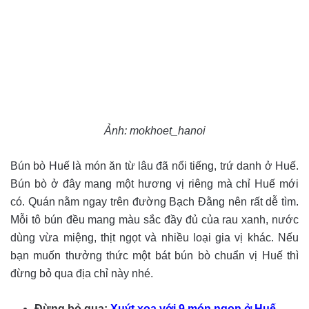
Ảnh: mokhoet_hanoi
Bún bò Huế là món ăn từ lâu đã nổi tiếng, trứ danh ở Huế.
Bún bò ở đây mang một hương vị riêng mà chỉ Huế mới
có. Quán nằm ngay trên đường Bạch Đằng nên rất dễ tìm.
Mỗi tô bún đều mang màu sắc đầy đủ của rau xanh, nước
dùng vừa miệng, thịt ngọt và nhiều loại gia vị khác. Nếu
bạn muốn thưởng thức một bát bún bò chuẩn vị Huế thì
đừng bỏ qua địa chỉ này nhé.
Đừng bỏ qua:
Xuýt xoa với 9 món ngon ở Huế