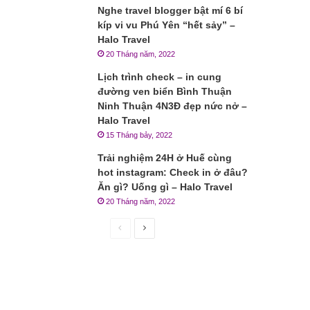
Nghe travel blogger bật mí 6 bí
kíp vi vu Phú Yên “hết sảy” –
Halo Travel
20 Tháng năm, 2022
Lịch trình check – in cung
đường ven biển Bình Thuận
Ninh Thuận 4N3Đ đẹp nức nở –
Halo Travel
15 Tháng bảy, 2022
Trải nghiệm 24H ở Huế cùng
hot instagram: Check in ở đâu?
Ăn gì? Uống gì – Halo Travel
20 Tháng năm, 2022
Trang
Trang
trước
sau