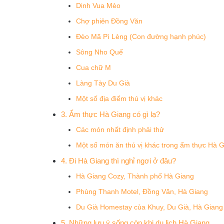
Dinh Vua Mèo
Chợ phiên Đồng Văn
Đèo Mã Pì Lèng (Con đường hạnh phúc)
Sông Nho Quế
Cua chữ M
Làng Tày Du Già
Một số địa điểm thú vị khác
3. Ẩm thực Hà Giang có gì lạ?
Các món nhất định phải thử
Một số món ăn thú vị khác trong ẩm thực Hà 
4. Đi Hà Giang thì nghỉ ngơi ở đâu?
Hà Giang Cozy, Thành phố Hà Giang
Phùng Thanh Motel, Đồng Văn, Hà Giang
Du Già Homestay của Khuy, Du Già, Hà Giang
5. Những lưu ý sống còn khi du lịch Hà Giang