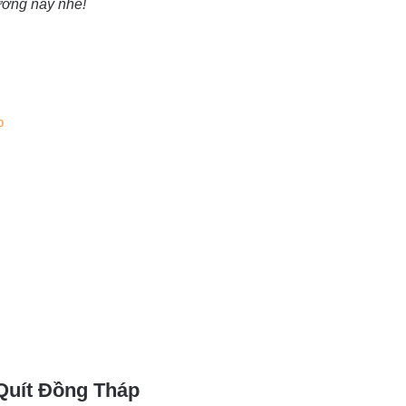
ưởng này nhé!
p
 Quít Đồng Tháp