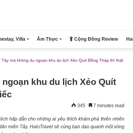
stay, Villa
Ẩm Thực
Cộng Đồng Review
Ha
 Tây mà không du ngoạn khu du lịch Xẻo Quít Đồng Tháp thì thật
ngoạn khu du lịch Xẻo Quít
iếc
345
7 minutes read
 lịch hấp dẫn cho những ai yêu thích khám phá thiên nhiên
i dân miền Tây. HaloTravel sẽ cùng bạn dạo quanh một vòng