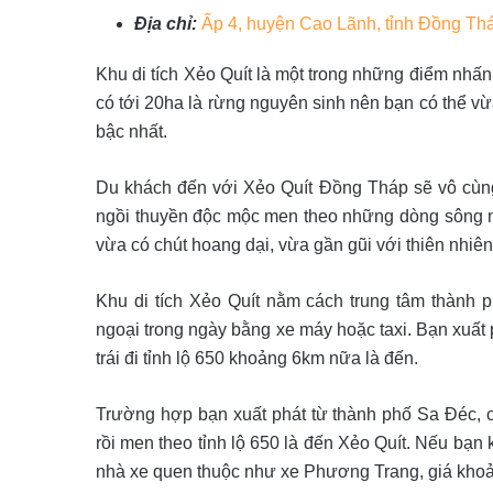
Địa chỉ:
Ấp 4, huyện Cao Lãnh, tỉnh Đồng Th
Khu di tích Xẻo Quít là một trong những điểm nhấn
có tới 20ha là rừng nguyên sinh nên bạn có thể vừ
bậc nhất.
Du khách đến với Xẻo Quít Đồng Tháp sẽ vô cùng
ngồi thuyền độc mộc men theo những dòng sông n
vừa có chút hoang dại, vừa gần gũi với thiên nhiên
Khu di tích Xẻo Quít nằm cách trung tâm thành
ngoại trong ngày bằng xe máy hoặc taxi. Bạn xuất 
trái đi tỉnh lộ 650 khoảng 6km nữa là đến.
Trường hợp bạn xuất phát từ thành phố Sa Đéc, cầ
rồi men theo tỉnh lộ 650 là đến Xẻo Quít. Nếu bạn
nhà xe quen thuộc như xe Phương Trang, giá khoản