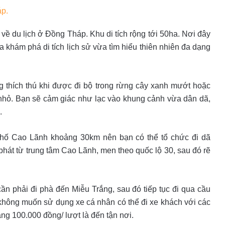
áp.
 về du lịch ở Đồng Tháp. Khu di tích rộng tới 50ha. Nơi đây
a khám phá di tích lịch sử vừa tìm hiểu thiên nhiên đa dạng
 thích thú khi được đi bộ trong rừng cây xanh mướt hoặc
hỏ. Bạn sẽ cảm giác như lạc vào khung cảnh vừa dân dã,
.
 phố Cao Lãnh khoảng 30km nên bạn có thể tổ chức đi dã
phát từ trung tâm Cao Lãnh, men theo quốc lộ 30, sau đó rẽ
n phải đi phà đến Miễu Trắng, sau đó tiếp tục đi qua cầu
 không muốn sử dụng xe cá nhân có thể đi xe khách với các
g 100.000 đồng/ lượt là đến tận nơi.