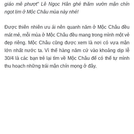
giáo mê phượt” Lê Ngọc Hân ghé thăm vườn mận chín
ngọt lịm ở Mộc Châu mùa này nhé!
Được thiên nhiên ưu ái nên quanh năm ở Mộc Châu đều
mát mẻ, mỗi mùa ở Mộc Châu đều mang trong mình một vẻ
đẹp riêng. Mộc Châu cũng được xem là nơi có vựa mận
lớn nhất nước ta. Vì thế hàng năm cứ vào khoảng dịp lễ
30/4 là các bạn trẻ lại tìm về Mộc Châu để có thể tự mình
thu hoạch những trái mận chín mọng ở đây.