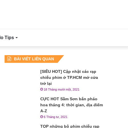
lo Tips
BÀI VIẾT LIÊN QUAN
[SIÊU HOT] Cập nhật các rạp
chiếu phim ở TP.HCM mở cửa
trở lại
18 Tháng mười một, 2021
CỰC HOT Sầm Sơn bắn pháo
hoa tháng 4: thời gian, địa điểm
A-Z
6 Tháng tư, 2021
TOP những bộ phim chiếu rạp