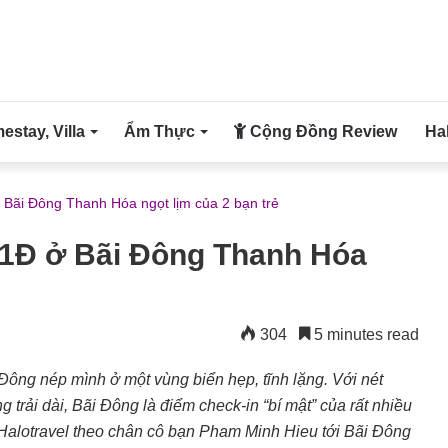
stay, Villa
Ẩm Thực
Cộng Đồng Review
Ha
ở Bãi Đông Thanh Hóa ngọt lịm của 2 bạn trẻ
2N1Đ ở Bãi Đông Thanh Hóa
304
5 minutes read
 Đông nép mình ở một vùng biển hẹp, tĩnh lặng. Với nét
 trải dài, Bãi Đông là điểm check-in “bí mật” của rất nhiều
g Halotravel theo chân cô bạn Pham Minh Hieu tới Bãi Đông