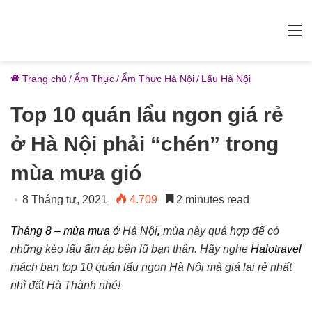
M
Trang chủ
/
Ẩm Thực
/
Ẩm Thực Hà Nội
/
Lẩu Hà Nội
Top 10 quán lẩu ngon giá rẻ
ở Hà Nội phải “chén” trong
mùa mưa gió
8 Tháng tư, 2021
4.709
2 minutes read
Tháng 8 – mùa mưa ở
Hà Nội
,
mùa này quá hợp để có
những kèo lẩu ấm áp bên lũ bạn thân. Hãy nghe
Halotravel
mách bạn top 10 quán lẩu ngon Hà Nội mà giá lại rẻ nhất
nhì đất Hà Thành nhé!