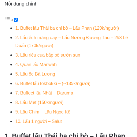
Nội dung chính
1. Buffet lẩu Thái ba chỉ bò – Lẩu Phan (129k/người)
2. Lẩu ếch măng cay – Lẩu Nướng Đường Tàu – 298 Lê
Duẩn (170k/người)
3. Lẩu riêu cua bắp bò sườn sụn
4. Quán lẩu Manwah
5. Lẩu ốc Bà Lương
6. Buffet lẩu tokbokki – (~139k/người)
7. Buffeet lẩu Nhật – Daruma
8. Lẩu Mẹt (150k/người)
9. Lẩu Chim – Lẩu Ngọc Kê
10. Lẩu 1 người – Salut
1. Buffet lẩu Thái ba chỉ bò – Lẩu Phan