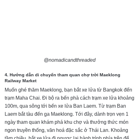
@nomadicandthreaded
4. Hướng dẫn di chuyển tham quan chợ trời Maeklong
Railway Market
Muốn ghé thăm Maeklong, bạn bắt xe lửa từ Bangkok đến
trạm Maha Chai. Đi bộ ra bến phà cách trạm xe lửa khoảng
100m, qua sông tới bến xe lửa Ban Laem. Từ trạm Ban
Laem bắt tàu đến ga Maeklong. Tới đây, dành trọn vẹn 1
ngày tham quan khám phá khu chợ và thưởng thức món
ngon truyền thống, văn hoá đặc sắc ở Thái Lan. Khoảng
tầm chiều, bắt xe lửa đi ngược lại hành trình phía trên để