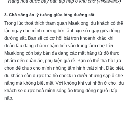
Hàng hoá được bày bán tấp nập ở khu chợ (@kawaixx)
3. Chỗ sống ảo lý tưởng giữa lòng đường sắt
Trong lúc thoả thích tham quan Maeklong, du khách có thể
tậu ngay cho mình những bức ảnh xịn sò ngay giữa lòng
đường sắt. Bạn sẽ có cơ hội bắt trọn khoảnh khắc khi
đoàn tàu đang chầm chậm tiến vào trung tâm chợ trời.
Maeklong còn bày bán đa dạng các mặt hàng từ đồ thực
phẩm đến quần áo, phụ kiện giá rẻ. Bạn có thể tha hồ lựa
chọn để chụp cho mình những tấm hình thật xinh. Đặc biệt,
du khách còn được tha hồ check in dưới những sạp ô che
nắng mà không biết mệt. Với không khí vui nhộn ở chợ, du
khách sẽ được hoà mình sống ảo trong dòng người tấp
nập.