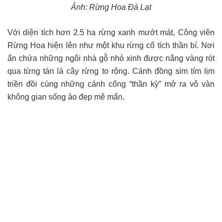
Ảnh: Rừng Hoa Đà Lạt
Với diện tích hơn 2.5 ha rừng xanh mướt mát, Công viên
Rừng Hoa hiện lên như một khu rừng cổ tích thần bí. Nơi
ẩn chứa những ngôi nhà gỗ nhỏ xinh được nắng vàng rót
qua từng tán lá cây rừng to rộng. Cánh đồng sim tím lịm
triền đồi cùng những cánh cổng “thần kỳ” mở ra vô vàn
không gian sống ảo đẹp mê mẩn.