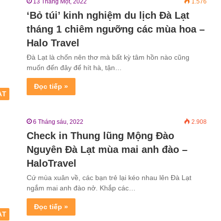
13 Tháng Một, 2022
1.576
‘Bỏ túi’ kinh nghiệm du lịch Đà Lạt
tháng 1 chiêm ngưỡng các mùa hoa –
Halo Travel
Đà Lạt là chốn nên thơ mà bất kỳ tâm hồn nào cũng
muốn đến đây để hít hà, tận…
Đọc tiếp »
ẠT
6 Tháng sáu, 2022
2.908
Check in Thung lũng Mộng Đào
Nguyên Đà Lạt mùa mai anh đào –
HaloTravel
Cứ mùa xuân về, các bạn trẻ lại kéo nhau lên Đà Lạt
ngắm mai anh đào nở. Khắp các…
Đọc tiếp »
ẠT