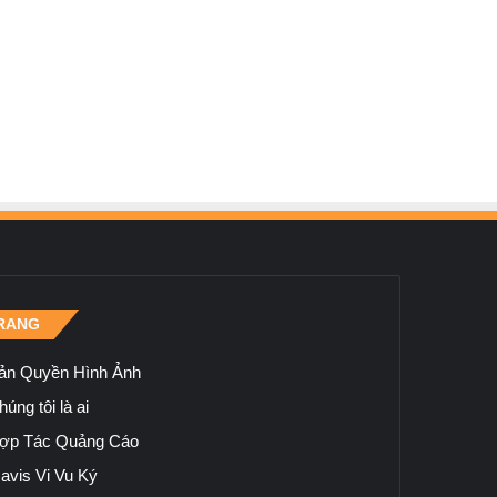
RANG
ản Quyền Hình Ảnh
úng tôi là ai
ợp Tác Quảng Cáo
avis Vi Vu Ký