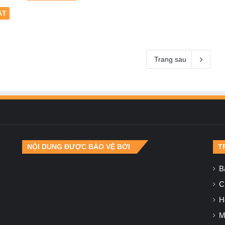
ẠT
Trang sau
NỘI DUNG ĐƯỢC BẢO VỆ BỞI
T
B
Ch
H
M