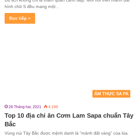
Du lịch không chỉ là tham quan cảnh đẹp. Mỗi nơi trên mảnh đất
hình chữ S đều mang một…
Đọc tiếp »
ẨM THỰC SA PA
28 Tháng hai, 2021
4.199
Top 10 địa chỉ ăn Cơm Lam Sapa chuẩn Tây
Bắc
Vùng núi Tây Bắc được mệnh danh là “mảnh đất vàng” của lúa.