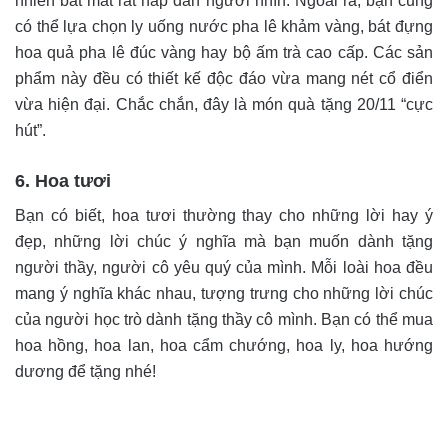
nhiên bắt mắt rất hấp dẫn người nhìn. Ngoài ra, bạn cũng
có thể lựa chọn ly uống nước pha lê khảm vàng, bát đựng
hoa quả pha lê đúc vàng hay bộ ấm trà cao cấp. Các sản
phẩm này đều có thiết kế độc đáo vừa mang nét cổ điển
vừa hiện đại. Chắc chắn, đây là món quà tặng 20/11 “cực
hút”.
6. Hoa tươi
Bạn có biết, hoa tươi thường thay cho những lời hay ý
đẹp, những lời chúc ý nghĩa mà bạn muốn dành tặng
người thầy, người cô yêu quý của mình. Mỗi loài hoa đều
mang ý nghĩa khác nhau, tượng trưng cho những lời chúc
của người học trò dành tặng thầy cô mình. Bạn có thể mua
hoa hồng, hoa lan, hoa cẩm chướng, hoa ly, hoa hướng
dương để tặng nhé!