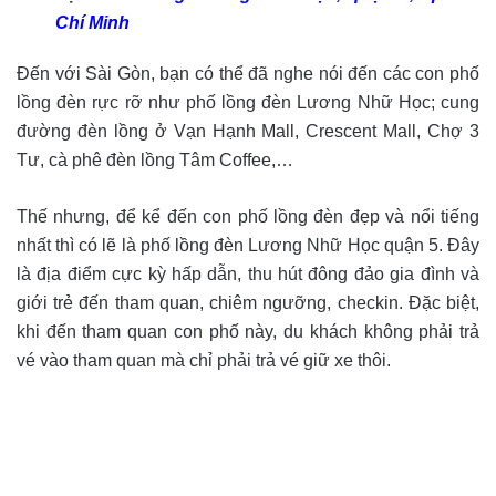
Chí Minh
Đến với Sài Gòn, bạn có thể đã nghe nói đến các con phố
lồng đèn rực rỡ như phố lồng đèn Lương Nhữ Học; cung
đường đèn lồng ở Vạn Hạnh Mall, Crescent Mall, Chợ 3
Tư, cà phê đèn lồng Tâm Coffee,…
Thế nhưng, để kể đến con phố lồng đèn đẹp và nổi tiếng
nhất thì có lẽ là phố lồng đèn Lương Nhữ Học quận 5. Đây
là địa điểm cực kỳ hấp dẫn, thu hút đông đảo gia đình và
giới trẻ đến tham quan, chiêm ngưỡng, checkin. Đặc biệt,
khi đến tham quan con phố này, du khách không phải trả
vé vào tham quan mà chỉ phải trả vé giữ xe thôi.