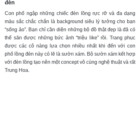
đèn
Con phố ngập những chiếc đèn lồng rực rỡ và đa dạng
màu sắc chắc chắn là background siêu lý tưởng cho bạn
“sống ảo”. Bạn chỉ cần diện những bộ đồ thật đẹp là đã có
thể săn được những bức ảnh “triệu like” rồi. Trang phục
được các cô nàng lựa chọn nhiều nhất khi đến với con
phố lồng đèn này có lẽ là sườn xám. Bộ sườn xám kết hợp
với đèn lồng tạo nên một concept vô cùng nghệ thuật và rất
Trung Hoa.