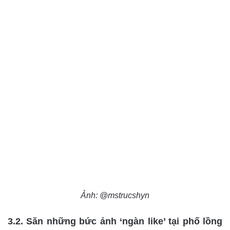
Ảnh: @mstrucshyn
3.2. Săn những bức ảnh ‘ngàn like’ tại phố lồng