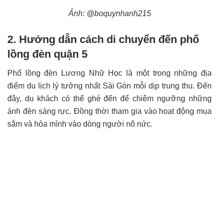
Ảnh: @boquynhanh215
2. Hướng dẫn cách di chuyển đến phố
lồng đèn quận 5
Phố lồng đèn Lương Nhữ Học là một trong những địa
điểm du lịch lý tưởng nhất Sài Gòn mỗi dịp trung thu. Đến
đây, du khách có thể ghé đến để chiêm ngưỡng những
ánh đèn sáng rực. Đồng thời tham gia vào hoạt động mua
sắm và hòa mình vào dòng người nô nức.