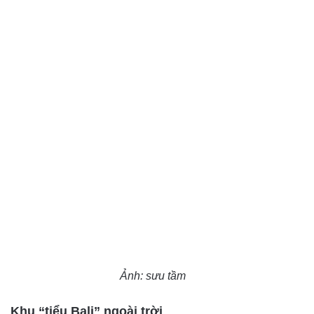
Ảnh: sưu tầm
Khu “tiểu Bali” ngoài trời