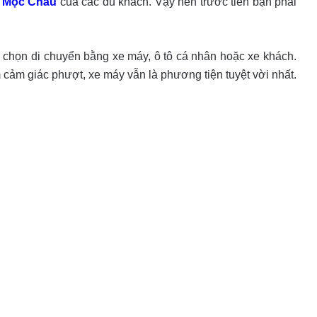
h Mộc Châu
của các du khách. Vậy nên trước tiên bạn phải
chọn di chuyển bằng xe máy, ô tô cá nhân hoặc xe khách.
m cảm giác phượt, xe máy vẫn là phương tiện tuyệt vời nhất.