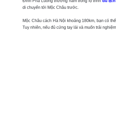
Đỉnh Pha Luông thường nằm trong lộ trình
du lịc
di chuyển tới Mộc Châu trước.
Mộc Châu cách Hà Nội khoảng 180km, bạn có thể 
Tuy nhiên, nếu đủ cứng tay lái và muốn trải nghiệ