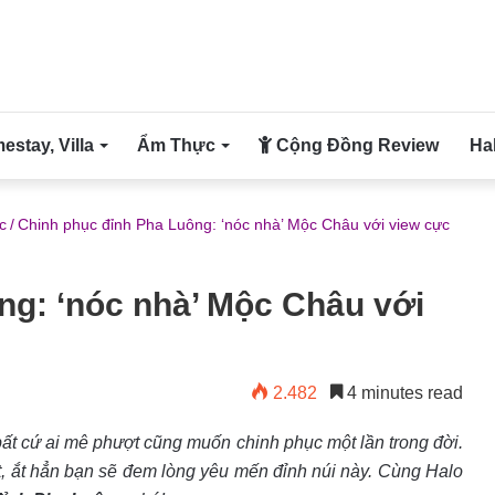
stay, Villa
Ẩm Thực
Cộng Đồng Review
Ha
c
/
Chinh phục đỉnh Pha Luông: ‘nóc nhà’ Mộc Châu với view cực
ng: ‘nóc nhà’ Mộc Châu với
2.482
4 minutes read
t cứ ai mê phượt cũng muốn chinh phục một lần trong đời.
, ắt hẳn bạn sẽ đem lòng yêu mến đỉnh núi này. Cùng Halo