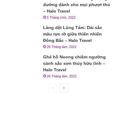
đường dành cho mọi phượt thủ
– Halo Travel
5 Tháng chín, 2022
Làng dệt Lùng Tám: Dải sắc
màu rực rỡ giữa thiên nhiên
Đông Bắc – Halo Travel
26 Tháng tám, 2022
Ghé hồ Noong chiêm ngưỡng
cảnh sắc sơn thủy hữu tình –
Halo Travel
26 Tháng tám, 2022
Trang
Trang
trước
sau