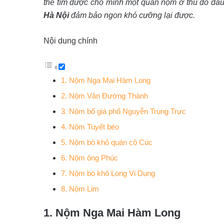
thể tìm được cho mình một quán nộm ở thủ đô đâu
Hà Nội
đảm bảo ngon khó cưỡng lại được.
Nội dung chính
1. Nộm Nga Mai Hàm Long
2. Nộm Vân Đường Thành
3. Nộm bố già phố Nguyễn Trung Trực
4. Nộm Tuyết béo
5. Nộm bò khô quán cô Cúc
6. Nộm ông Phúc
7. Nộm bò khô Long Vi Dung
8. Nộm Lim
1. Nộm Nga Mai Hàm Long