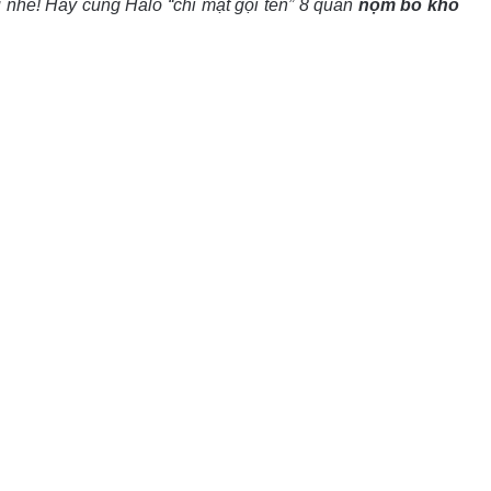
 nhé! Hãy cùng Halo “chỉ mặt gọi tên” 8 quán
nộm bò khô