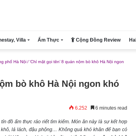
stay, Villa
Ẩm Thực
Cộng Đồng Review
Ha
g phố Hà Nội
/
‘Chỉ mặt gọi tên’ 8 quán nộm bò khô Hà Nội ngon
 nộm bò khô Hà Nội ngon khó
6.252
6 minutes read
ín đồ ẩm thực ráo riết tìm kiếm. Món ăn này là sự kết hợp
bò khô, lá lách, đậu phộng… Không quá khó khăn để bạn có