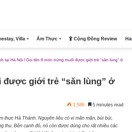
stay, Villa
Ẩm Thực
Cộng Đồng Review
Ha
h tại Hà Nội
/
Gọi tên 8 món trứng muối được giới trẻ “săn lùng” ở
 được giới trẻ “săn lùng” ở
1.586
5 minutes read
ẩm thực Hà Thành. Nguyên liệu có vị mằn mặn, bùi bùi,
g thu. Bên cạnh đó, nó còn được dùng cho rất nhiều các