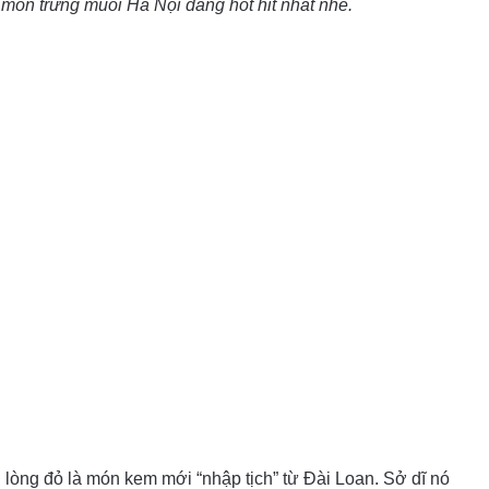
món trứng muối Hà Nội đang hot hit nhất nhé.
 lòng đỏ là món kem mới “nhập tịch” từ Đài Loan. Sở dĩ nó