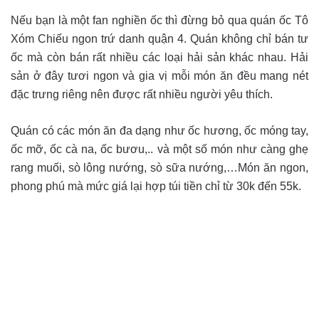
Nếu bạn là một fan nghiền ốc thì đừng bỏ qua quán ốc Tô
Xóm Chiếu ngon trứ danh quận 4. Quán không chỉ bán tư
ốc mà còn bán rất nhiều các loại hải sản khác nhau. Hải
sản ở đây tươi ngon và gia vị mỗi món ăn đều mang nét
đặc trưng riêng nên được rất nhiều người yêu thích.
Quán có các món ăn đa dạng như ốc hương, ốc móng tay,
ốc mỡ, ốc cà na, ốc bươu,.. và một số món như càng ghẹ
rang muối, sò lông nướng, sò sữa nướng,…Món ăn ngon,
phong phú mà mức giá lại hợp túi tiền chỉ từ 30k đến 55k.