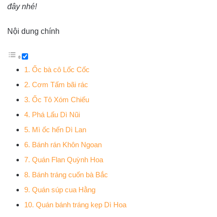
đây nhé!
Nội dung chính
1. Ốc bà cô Lốc Cốc
2. Cơm Tấm bãi rác
3. Ốc Tô Xóm Chiếu
4. Phá Lấu Dì Nũi
5. Mì ốc hến Dì Lan
6. Bánh rán Khôn Ngoan
7. Quán Flan Quỳnh Hoa
8. Bánh tráng cuốn bà Bắc
9. Quán súp cua Hằng
10. Quán bánh tráng kẹp Dì Hoa