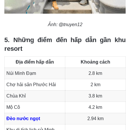
Ảnh: @tnuyen12
5. Những điểm đến hấp dẫn gần khu
resort
Địa điểm hấp dẫn
Khoảng cách
Núi Minh Đạm
2.8 km
Chợ hải sản Phước Hải
2 km
Chùa Khỉ
3.8 km
Mộ Cô
4.2 km
Đèo nước ngọt
2.94 km
Khu di tích lịch sử Minh