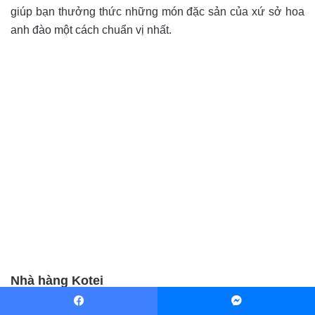
giúp bạn thưởng thức những món đặc sản của xứ sở hoa
anh đào một cách chuẩn vị nhất.
Nhà hàng Kotei
Địa điểm:
tầng 01 của khách sạn
Facebook
Messenger