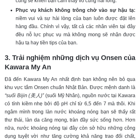
cũng sẽ khiến bạn cảm thấy vô cùng hài lòng.
Phục vụ khách không trông chờ vào sự hậu tạ:
niềm vui và sự hài lòng của bạn luôn được đặt lên
hàng đầu. Chính vì vậy, tất cả các nhân viên tại đây
đều nỗ lực phục vụ mà không mong sẽ nhận được
hậu tạ hay tiền tips của bạn.
3. Trải nghiệm những dịch vụ Onsen của
Kawara My An
Đã đến Kawara My An nhất định bạn không nên bỏ qua
khu vực tắm Onsen chuẩn Nhật Bản. Được mệnh danh là
“suối Bijin (美人)”
(suối Mỹ Nhân), nguồn nước tại Kawara
có tính kiềm nhẹ bởi độ pH chỉ từ 6,5 đến 7 mà thôi. Khi
ngâm mình trong làn nước khoáng nóng bạn sẽ thấy rất
thư thái, làn da căng mọng, tràn đầy sức sống hơn. Hơn
nữa, nước khoáng nóng tại đây còn sở hữu những công
dụng tuyệt vời như tăng cường khả năng trao đổi chất,