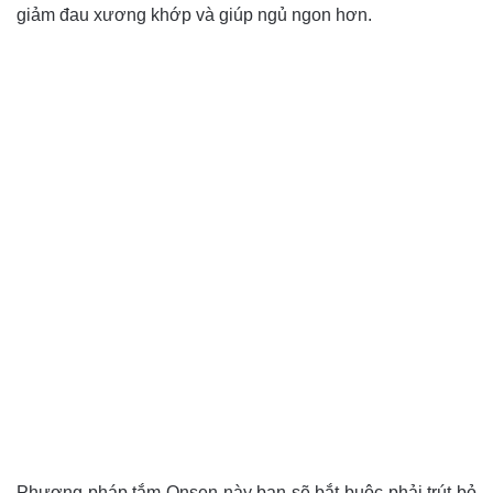
giảm đau xương khớp và giúp ngủ ngon hơn.
Phương pháp tắm Onsen này bạn sẽ bắt buộc phải trút bỏ