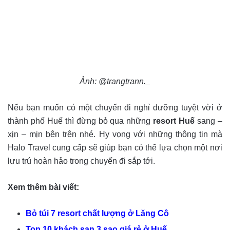
Ảnh: @trangtrann._
Nếu bạn muốn có một chuyến đi nghỉ dưỡng tuyệt vời ở
thành phố Huế thì đừng bỏ qua những
resort Huế
sang –
xịn – mịn bên trên nhé. Hy vọng với những thông tin mà
Halo Travel cung cấp sẽ giúp bạn có thể lựa chọn một nơi
lưu trú hoàn hảo trong chuyến đi sắp tới.
Xem thêm bài viết:
Bỏ túi 7 resort chất lượng ở Lăng Cô
Top 10 khách sạn 3 sao giá rẻ ở Huế